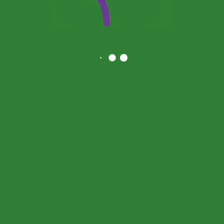
Seit Januar 2001 lebe ich wieder in Deutschland
und habe bis Frühjahr 2003
in einer chiropraktischen Praxis in Peine
gearbeitet.
Seitdem hatte ich meine eigene Praxis in
Burgdorf und praktiziere nun in Uetze.
Schauen Sie sich um.